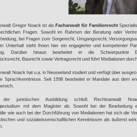
nwalt Gregor Noack ist als
Fachanwalt für Familienrecht
Spezialist
nrechtlichen Fragen. Sowohl im Rahmen der Beratung oder Vertre
cheidung, bei Fragen zum Sorgerecht, Umgangsrecht, Versorgungsa
m Unterhalt steht Ihnen hier ein engagierter und kompetenter Par
ung. Darüber hinaus bearbeitet er die Schwerpunkte Er
ücksrecht, Baurecht sowie Vertragsrecht und führt Mediationen durch
nwalt Noack hat u.a. in Neuseeland studiert und verfügt über ausgez
he Sprachkenntnisse. Seit 1998 bearbeitet er Mandate aus dem en
ereich.
der juristischen Ausbildung schloß Rechtsanwalt No
giestudium mit dem Magister ab. Sowohl bei der Bearbeitung e
älle wie auch bei der Durchführung von Mediationen hat sich die Ve
istischen und sozialwissenschaftlichen Kenntnissen als äußerst wirk
n.