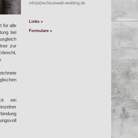
info(at)rechtsanwalt-wedding.de
Links
 für alle
Formulare
tung bei
usgleich
tner zur
brecht,
.
eichnete
glischen
ack ein
inzelner
rbindung
ungsvoll