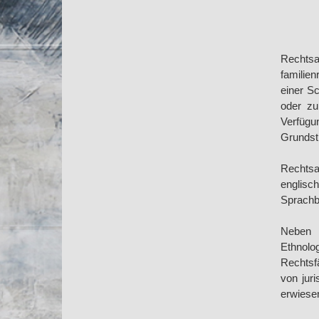
Rechtsa
familie
einer S
oder zu
Verfüg
Grundst
Rechtsa
englisc
Sprachb
Neben 
Ethnolo
Rechtsf
von jur
erwiese